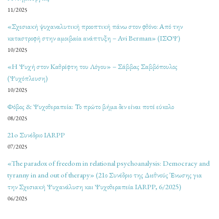
11/2025
«Σχεσιακή ψυχαναλυτική προοπτική πάνω στον φθόνο: Από την
καταστροφή στην αμοιβαία ανάπτυξη – Avi Berman» (ΙΣΟΨ)
10/2025
«Η Ψυχή στον Καθρέφτη του Λόγου» – Σάββας Σαββόπουλος
(Ψυχόπλευση)
10/2025
Φόβος & Ψυχοθεραπεία: Το πρώτο βήμα δεν είναι ποτέ εύκολο
08/2025
21o Συνέδριο IARPP
07/2025
«The paradox of freedom in relational psychoanalysis: Democracy and
tyranny in and out of therapy» (21ο Συνέδριο της Διεθνούς Ένωσης για
την Σχεσιακή Ψυχανάλυση και Ψυχοθεραπεία IARPP, 6/2025)
06/2025