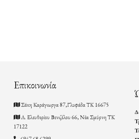
Επικοινωνία
Ώ
Σάκη Καράγιωργα 87,Γλυφάδα ΤΚ 16675
Δ
Λ. Ελευθερίου Βενιζέλου 66, Νέα Σμύρνη ΤΚ
Τ
17122
Τ
6947 68 6299