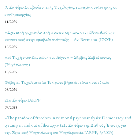
9ο Συνέδριο Συμβουλευτικής Ψυχολογίας: εμπειρία συνάντησης &
συνδημιουργίας
11/2025
«Σχεσιακή ψυχαναλυτική προοπτική πάνω στον φθόνο: Από την
καταστροφή στην αμοιβαία ανάπτυξη – Avi Berman» (ΙΣΟΨ)
10/2025
«Η Ψυχή στον Καθρέφτη του Λόγου» – Σάββας Σαββόπουλος
(Ψυχόπλευση)
10/2025
Φόβος & Ψυχοθεραπεία: Το πρώτο βήμα δεν είναι ποτέ εύκολο
08/2025
21o Συνέδριο IARPP
07/2025
«The paradox of freedom in relational psychoanalysis: Democracy and
tyranny in and out of therapy» (21ο Συνέδριο της Διεθνούς Ένωσης για
την Σχεσιακή Ψυχανάλυση και Ψυχοθεραπεία IARPP, 6/2025)