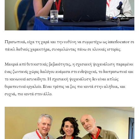
Προσωπικά, είχα τη χαρά και την ευθύνη να συμμετέχω ως interlocutor σε
πάνελ διεθνούς χαρακτήρα, συνομιλώντας πάνω σε κλινικές ιστορίες.
Μακριά από θετικιστικές βεβαιότητες, η σχεσιακή ψυχανάλυση παραμένει
ένας ζωντανός χώρος διαλόγου ανάμεσα στο ενδοψυχικό, το διαπροσωπικό και
το κοινωνικό ασυνείδητο. Η σχεσιακή ψυχανάλυση δεν είναι απλώς
θεραπευτικό εργαλείο. Είναι τρόπος να ζεις πιο κοντά στην αλήθεια, και
συχνά, πιο κοντά στον άλλο.