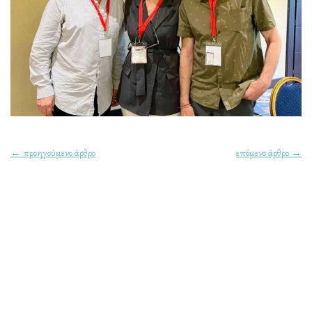
← προηγούμενο άρθρο
επόμενο άρθρο →