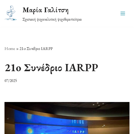
Μαρία Γαλίτση
Skip
Σχεσιακή ψυχαναλυτική ψυχοθεραπεύτρια
to
content
Home
»
21o Συνέδριο IARPP
21o Συνέδριο IARPP
07/2025