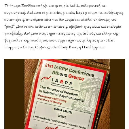
Το 4ημερο Συνέδριο υπήρξε μια εμπειρία βαθιά, πολυφωνική και
συγκινητική. Ανάμεσα σε plenaries, panels, large groups και αυθόρμητες
συναντήσεις, αποκόμισα κάτι που δεν μετριέται εύκολα: τη δύναμη του
“μαζί” μέσα σε ένα πεδίο με αντιστάσεις, αβεβαιότητες αλλά και επιθυμία
για εξέλιξη. Ανάμεσα στις σημαντικές φωνές της διεθνούς και ελληνικής
ψυχαναλυτικής κοινότητας που συμμετείχαν ως ομιλητές ήταν ο Earl
Hopper, ο Σπύρος Ορφανός, ο Anthony Bass, η Hazel Ipp κ.α.