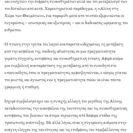
και ενισχύουν την έκφραση συναισθημάτων αλλά και τον μεταβολισμό των
πιο δύσκολων από αυτά. Χαρακτηριστικό παράδειγμα, η «Αλίκη στη
Χώρα των Θαυμάτων», ένα παραμύθι μέσα από το οποίο εξερευνώνται οι
συγκρούσεις – εσωτερικές και εξωτερικές – και οι διαδικασίες ωρίμανσης του
ανθρώπου.
Η πτώση στην τρύπα του λαγού αναπαριστά ενδεχομένως τη μετάβαση
από την ασφάλεια της παιδικής αθωότητας σε μια πραγματικότητα
γεμάτη σύγχυση, αντιφάσεις και συναισθηματική ένταση. Αφορά ακόμα
μια συμβολική αναπαράσταση της μετάβασης από το συνειδητό στο
υποσυνείδητο, όπου οι πραγματικότητες αμφισβητούνται, ο κόσμος γίνεται
πιο ρευστός και άγνωστος ενώ η πραγματικότητα παύει να είναι πάντα
γραμμική ή σταθερή.
Ισχυρό συμβολισμό έχει και η συνεχής αλλαγή του μεγέθους της Αλίκης
καταδεικνύοντας την ανασφάλεια της ταυτότητας και τις συναισθηματικές
αντιφάσεις που βιώνουν τα άτομα περνώντας από διάφορα στάδια της
προσωπικής ανάπτυξης. Με άλλα λόγια, είναι η σύγκρουση ανάμεσα στην
ανάγκη ελέγχου της ταυτότητας και τις επιδράσεις του περιβάλλοντος που