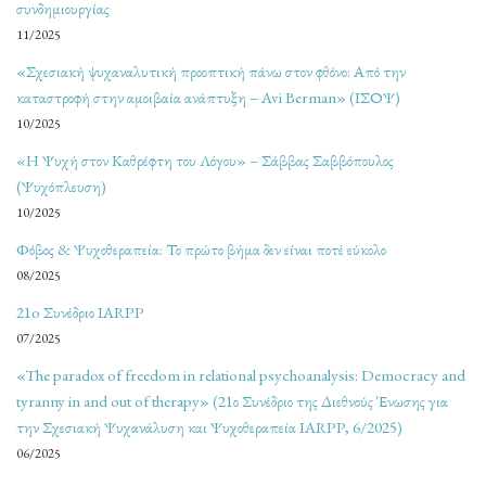
συνδημιουργίας
11/2025
«Σχεσιακή ψυχαναλυτική προοπτική πάνω στον φθόνο: Από την
καταστροφή στην αμοιβαία ανάπτυξη – Avi Berman» (ΙΣΟΨ)
10/2025
«Η Ψυχή στον Καθρέφτη του Λόγου» – Σάββας Σαββόπουλος
(Ψυχόπλευση)
10/2025
Φόβος & Ψυχοθεραπεία: Το πρώτο βήμα δεν είναι ποτέ εύκολο
08/2025
21o Συνέδριο IARPP
07/2025
«The paradox of freedom in relational psychoanalysis: Democracy and
tyranny in and out of therapy» (21ο Συνέδριο της Διεθνούς Ένωσης για
την Σχεσιακή Ψυχανάλυση και Ψυχοθεραπεία IARPP, 6/2025)
06/2025