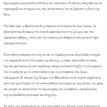
δημιουργούν μια ασταθή αίσθηση του «εαυτού». Η Αλίκη αναγκάζεται να
προσαρμόζεται συνεχώς στις νέες καταστάσεις για να βρίσκει τη δική της
θέση.
Την ίδια ώρα, η Βασίλισσα θα μπορούσε να εκπροσωπεί όλες εκείνες τις
εξουσιαστικές δυνάμεις που συχνά εμφανίζονται στη ζωή μας και που
προκαλούν φόβους, πίεση και την ανάγκη για διαφυγή από μια αυστηρή
πραγματικότητα.
Η αντίθεση ανάμεσα στο λογικό και το παράλογο είναι θεμελιώδες στοιχείο
στο παραμύθι αυτό. Η ιστορία της Αλίκης, η οποία προσπαθεί να κάνει
λογικές ερωτήσεις σε έναν παράλογο κόσμο, αντικατοπτρίζει τη σύγκρουση
του συνειδητού με το υποσυνείδητο και τις αντιφάσεις που ζούμε
καθημερινά. Ο κόσμος της Χώρας των Θαυμάτων είναι συχνά παράλογος,
κάτι που μας θυμίζει ότι το υποσυνείδητο λειτουργεί με τους δικούς του όρους
και μπορεί να κατακλύσει το λογικό μέρος του εγκεφάλου, προκαλώντας
συχνά αβεβαιότητα ακόμα και σύγχυση.
Το τέλος του παραμυθιού με την επιστροφή της Αλίκης στον πραγματικό