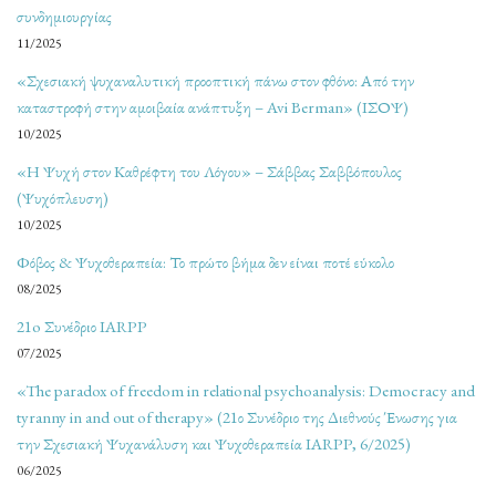
συνδημιουργίας
11/2025
«Σχεσιακή ψυχαναλυτική προοπτική πάνω στον φθόνο: Από την
καταστροφή στην αμοιβαία ανάπτυξη – Avi Berman» (ΙΣΟΨ)
10/2025
«Η Ψυχή στον Καθρέφτη του Λόγου» – Σάββας Σαββόπουλος
(Ψυχόπλευση)
10/2025
Φόβος & Ψυχοθεραπεία: Το πρώτο βήμα δεν είναι ποτέ εύκολο
08/2025
21o Συνέδριο IARPP
07/2025
«The paradox of freedom in relational psychoanalysis: Democracy and
tyranny in and out of therapy» (21ο Συνέδριο της Διεθνούς Ένωσης για
την Σχεσιακή Ψυχανάλυση και Ψυχοθεραπεία IARPP, 6/2025)
06/2025