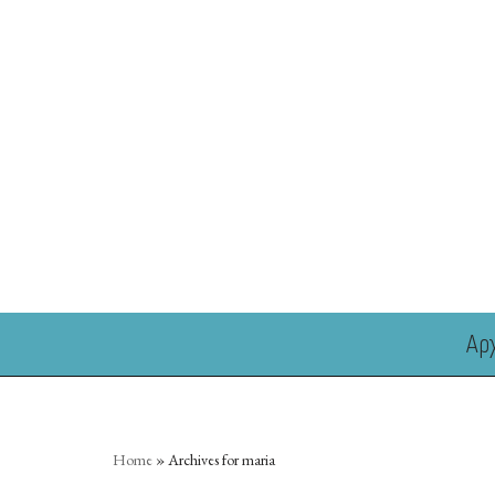
Skip
to
content
Αρ
Home
»
Archives for maria