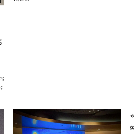
ς
ης
ς:
«
α