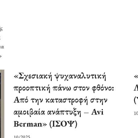
ής
ς
ια
»
«Σχεσιακή ψυχαναλυτική
«
προοπτική πάνω στον φθόνο:
Λ
Από την καταστροφή στην
(
αμοιβαία ανάπτυξη – Avi
1
Berman» (ΙΣΟΨ)
10/2025