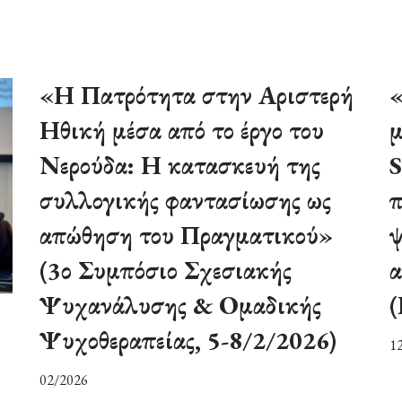
«Η Πατρότητα στην Αριστερή
«
Ηθική μέσα από το έργο του
μ
Νερούδα: Η κατασκευή της
S
συλλογικής φαντασίωσης ως
π
απώθηση του Πραγματικού»
ψ
(3ο Συμπόσιο Σχεσιακής
α
Ψυχανάλυσης & Ομαδικής
Ψυχοθεραπείας, 5-8/2/2026)
1
02/2026