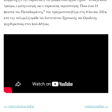
τραύμα, ο μισογυνισμός και ο παρανοϊκός ναρκισσισμός: Ποια είναι Η
φόνισσα του Παπαδιαμάντη;” που πραγματοποιήθηκε στις 8 Ιουνίου 2024,
από την πολυμελή ομάδα του Ινστιτούτου Σχεσιακής και Ομαδικής
ψυχοθεραπείας στον Ιανό Αθήνας.
← προηγούμενο άρθρο
επόμενο άρθρο →