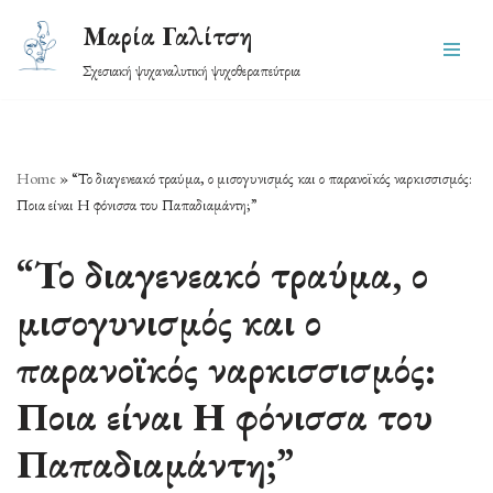
Μαρία Γαλίτση
Skip
Σχεσιακή ψυχαναλυτική ψυχοθεραπεύτρια
to
content
Home
»
“Το διαγενεακό τραύμα, ο μισογυνισμός και ο παρανοϊκός ναρκισσισμός:
Ποια είναι Η φόνισσα του Παπαδιαμάντη;”
“Το διαγενεακό τραύμα, ο
μισογυνισμός και ο
παρανοϊκός ναρκισσισμός:
Ποια είναι Η φόνισσα του
Παπαδιαμάντη;”